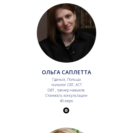
ОЛЬГА САПЛЕТТА
Гданьск, Польша
психолог CBT, ACT
DBT , тренер навыков.
Стоимость консультации-
40 евро.