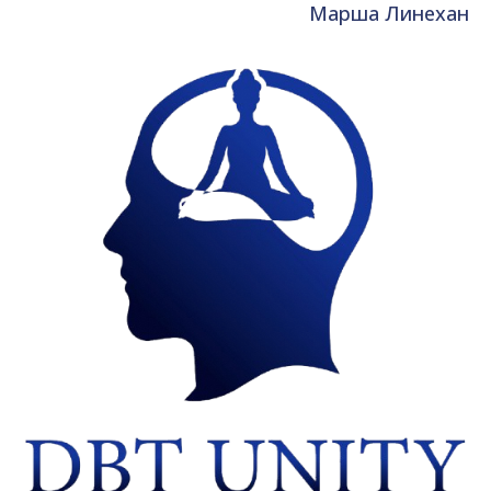
Марша Линехан